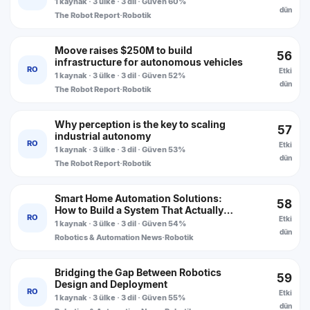
1 kaynak · 3 ülke · 3 dil · Güven 60%
dün
The Robot Report
·
Robotik
Moove raises $250M to build
56
infrastructure for autonomous vehicles
RO
Etki
1 kaynak · 3 ülke · 3 dil · Güven 52%
dün
The Robot Report
·
Robotik
Why perception is the key to scaling
57
industrial autonomy
RO
Etki
1 kaynak · 3 ülke · 3 dil · Güven 53%
dün
The Robot Report
·
Robotik
Smart Home Automation Solutions:
58
How to Build a System That Actually
RO
Etki
Works Together
1 kaynak · 3 ülke · 3 dil · Güven 54%
dün
Robotics & Automation News
·
Robotik
Bridging the Gap Between Robotics
59
Design and Deployment
RO
Etki
1 kaynak · 3 ülke · 3 dil · Güven 55%
dün