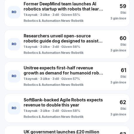
Former DeepMind team launches AI
59
robotics startup with robots that learn
RO
Etki
from workers
1 kaynak · 3 ülke · 3 dil · Güven 55%
3 gün önce
Robotics & Automation News
·
Robotik
Researchers unveil open-source
60
robotic guide dog designed to assist
RO
Etki
blind and visually impaired people
1 kaynak · 3 ülke · 3 dil · Güven 56%
3 gün önce
Robotics & Automation News
·
Robotik
Unitree expects first-half revenue
61
growth as demand for humanoid robots
RO
Etki
accelerates
1 kaynak · 3 ülke · 3 dil · Güven 57%
3 gün önce
Robotics & Automation News
·
Robotik
SoftBank-backed Agile Robots expects
62
revenue to double this year
RO
Etki
1 kaynak · 3 ülke · 3 dil · Güven 58%
3 gün önce
Robotics & Automation News
·
Robotik
UK government launches £20 million