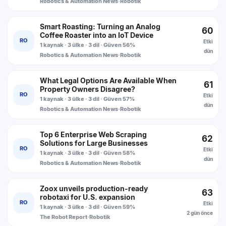
Robotics & Automation News
·
Robotik
Smart Roasting: Turning an Analog
60
Coffee Roaster into an IoT Device
RO
Etki
1 kaynak · 3 ülke · 3 dil · Güven 56%
dün
Robotics & Automation News
·
Robotik
What Legal Options Are Available When
61
Property Owners Disagree?
RO
Etki
1 kaynak · 3 ülke · 3 dil · Güven 57%
dün
Robotics & Automation News
·
Robotik
Top 6 Enterprise Web Scraping
62
Solutions for Large Businesses
RO
Etki
1 kaynak · 3 ülke · 3 dil · Güven 58%
dün
Robotics & Automation News
·
Robotik
Zoox unveils production-ready
63
robotaxi for U.S. expansion
RO
Etki
1 kaynak · 3 ülke · 3 dil · Güven 59%
2 gün önce
The Robot Report
·
Robotik