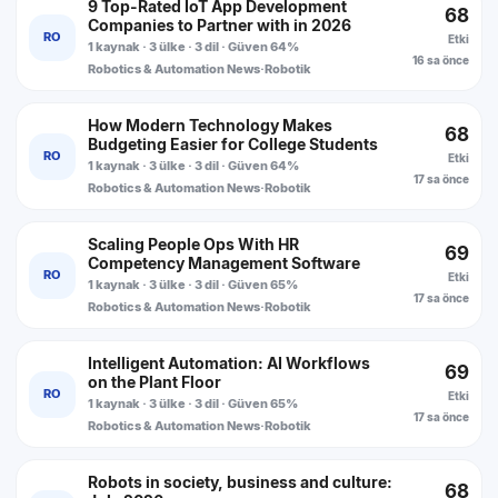
9 Top-Rated IoT App Development
68
Companies to Partner with in 2026
RO
Etki
1 kaynak · 3 ülke · 3 dil · Güven 64%
16 sa önce
Robotics & Automation News
·
Robotik
How Modern Technology Makes
68
Budgeting Easier for College Students
RO
Etki
1 kaynak · 3 ülke · 3 dil · Güven 64%
17 sa önce
Robotics & Automation News
·
Robotik
Scaling People Ops With HR
69
Competency Management Software
RO
Etki
1 kaynak · 3 ülke · 3 dil · Güven 65%
17 sa önce
Robotics & Automation News
·
Robotik
Intelligent Automation: AI Workflows
69
on the Plant Floor
RO
Etki
1 kaynak · 3 ülke · 3 dil · Güven 65%
17 sa önce
Robotics & Automation News
·
Robotik
Robots in society, business and culture:
68