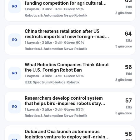
63
funding competition for agricultural
RO
Etki
robots
1 kaynak · 3 ülke · 3 dil · Güven 59%
3 gün önce
Robotics & Automation News
·
Robotik
China threatens retaliation after US
64
restricts imports of new foreign-made
RO
Etki
humanoid robots
1 kaynak · 3 ülke · 3 dil · Güven 60%
3 gün önce
Robotics & Automation News
·
Robotik
What Robotics Companies Think About
56
the U.S. Foreign Robot Ban
RO
Etki
1 kaynak · 3 ülke · 3 dil · Güven 52%
3 gün önce
IEEE Spectrum Robotics
·
Robotik
Researchers develop control system
57
that helps bird-inspired robots stay
RO
Etki
stable in windy conditions
1 kaynak · 3 ülke · 3 dil · Güven 53%
3 gün önce
Robotics & Automation News
·
Robotik
Dubai and Oxa launch autonomous
58
logistics venture to deploy self-driving