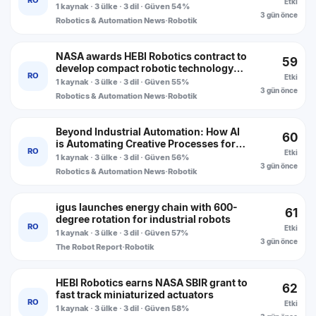
RO
Etki
vehicles at ports and airports
1 kaynak · 3 ülke · 3 dil · Güven 54%
3 gün önce
Robotics & Automation News
·
Robotik
NASA awards HEBI Robotics contract to
59
develop compact robotic technology
RO
Etki
for small satellites
1 kaynak · 3 ülke · 3 dil · Güven 55%
3 gün önce
Robotics & Automation News
·
Robotik
Beyond Industrial Automation: How AI
60
is Automating Creative Processes for
RO
Etki
Brands
1 kaynak · 3 ülke · 3 dil · Güven 56%
3 gün önce
Robotics & Automation News
·
Robotik
igus launches energy chain with 600-
61
degree rotation for industrial robots
RO
Etki
1 kaynak · 3 ülke · 3 dil · Güven 57%
3 gün önce
The Robot Report
·
Robotik
HEBI Robotics earns NASA SBIR grant to
62
fast track miniaturized actuators
RO
Etki
1 kaynak · 3 ülke · 3 dil · Güven 58%