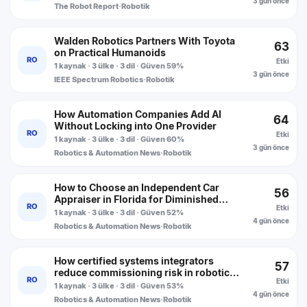
3 gün önce
The Robot Report
·
Robotik
Walden Robotics Partners With Toyota
63
on Practical Humanoids
RO
Etki
1 kaynak · 3 ülke · 3 dil · Güven 59%
3 gün önce
IEEE Spectrum Robotics
·
Robotik
How Automation Companies Add AI
64
Without Locking into One Provider
RO
Etki
1 kaynak · 3 ülke · 3 dil · Güven 60%
3 gün önce
Robotics & Automation News
·
Robotik
How to Choose an Independent Car
56
Appraiser in Florida for Diminished
RO
Etki
Value, Total Loss, and Fair Market Value
1 kaynak · 3 ülke · 3 dil · Güven 52%
Assessments
4 gün önce
Robotics & Automation News
·
Robotik
How certified systems integrators
57
reduce commissioning risk in robotic
RO
Etki
production cells
1 kaynak · 3 ülke · 3 dil · Güven 53%
4 gün önce
Robotics & Automation News
·
Robotik