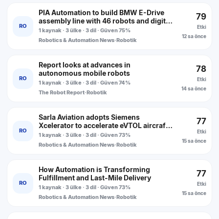
PIA Automation to build BMW E-Drive
79
assembly line with 46 robots and digital
RO
Etki
twin technology
1 kaynak · 3 ülke · 3 dil · Güven 75%
12 sa önce
Robotics & Automation News
·
Robotik
Report looks at advances in
78
autonomous mobile robots
RO
Etki
1 kaynak · 3 ülke · 3 dil · Güven 74%
14 sa önce
The Robot Report
·
Robotik
Sarla Aviation adopts Siemens
77
Xcelerator to accelerate eVTOL aircraft
RO
Etki
development
1 kaynak · 3 ülke · 3 dil · Güven 73%
15 sa önce
Robotics & Automation News
·
Robotik
How Automation is Transforming
77
Fulfillment and Last-Mile Delivery
RO
Etki
1 kaynak · 3 ülke · 3 dil · Güven 73%
15 sa önce
Robotics & Automation News
·
Robotik