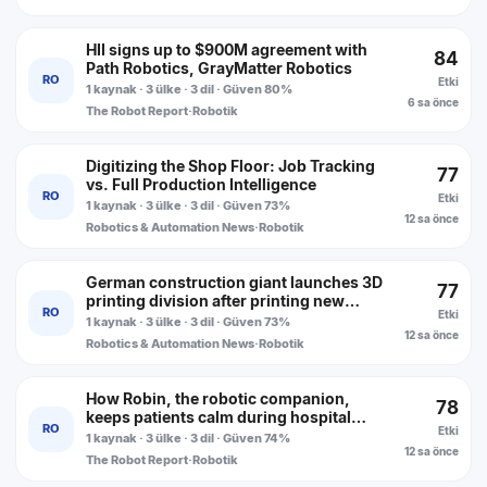
HII signs up to $900M agreement with
84
Path Robotics, GrayMatter Robotics
RO
Etki
1 kaynak · 3 ülke · 3 dil · Güven 80%
6 sa önce
The Robot Report
·
Robotik
Digitizing the Shop Floor: Job Tracking
77
vs. Full Production Intelligence
RO
Etki
1 kaynak · 3 ülke · 3 dil · Güven 73%
12 sa önce
Robotics & Automation News
·
Robotik
German construction giant launches 3D
77
printing division after printing new
RO
Etki
headquarters
1 kaynak · 3 ülke · 3 dil · Güven 73%
12 sa önce
Robotics & Automation News
·
Robotik
How Robin, the robotic companion,
78
keeps patients calm during hospital
RO
Etki
visits
1 kaynak · 3 ülke · 3 dil · Güven 74%
12 sa önce
The Robot Report
·
Robotik