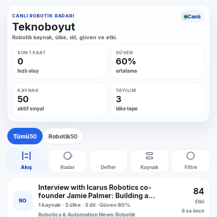
Canlı
CANLI ROBOTIK RADARI
Teknoboyut
Robotik kaynak, ülke, dil, güven ve etki.
SON 1 SAAT
GÜVEN
0
60%
hızlı olay
ortalama
KAYNAK
YAYILIM
50
3
aktif sinyal
ülke tepe
Tümü
50
Robotik
50
Akış
Radar
Defter
Kaynak
Filtre
Interview with Icarus Robotics co-
84
founder Jamie Palmer: Building a
RO
Etki
‘robotic labor force for space’
1 kaynak · 3 ülke · 3 dil · Güven 80%
6 sa önce
Robotics & Automation News
·
Robotik