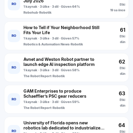
July 2026
RO
Etki
1 kaynak · 3 ülke · 3 dil · Güven 64%
19 sa önce
Robohub
·
Robotik
How to Tell if Your Neighborhood Still
61
Fits Your Life
RO
Etki
1 kaynak · 3 ülke · 3 dil · Güven 57%
dün
Robotics & Automation News
·
Robotik
Avnet and Weston Robot partner to
62
launch edge AI inspection platform
RO
Etki
1 kaynak · 3 ülke · 3 dil · Güven 58%
dün
The Robot Report
·
Robotik
GAM Enterprises to produce
63
Schaeffler’s PSC gear reducers
RO
Etki
1 kaynak · 3 ülke · 3 dil · Güven 59%
dün
The Robot Report
·
Robotik
University of Florida opens new
64
robotics lab dedicated to industrialized
RO
Etki
construction