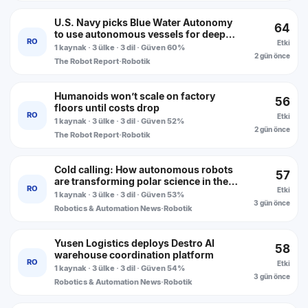
U.S. Navy picks Blue Water Autonomy
64
to use autonomous vessels for deep
RO
Etki
ocean surveys
1 kaynak · 3 ülke · 3 dil · Güven 60%
2 gün önce
The Robot Report
·
Robotik
Humanoids won’t scale on factory
56
floors until costs drop
RO
Etki
1 kaynak · 3 ülke · 3 dil · Güven 52%
2 gün önce
The Robot Report
·
Robotik
Cold calling: How autonomous robots
57
are transforming polar science in the
RO
Etki
Arctic and Antarctic
1 kaynak · 3 ülke · 3 dil · Güven 53%
3 gün önce
Robotics & Automation News
·
Robotik
Yusen Logistics deploys Destro AI
58
warehouse coordination platform
RO
Etki
1 kaynak · 3 ülke · 3 dil · Güven 54%
3 gün önce
Robotics & Automation News
·
Robotik